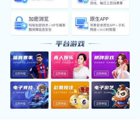
安全流程层级
访问身份控制
采用IP定位、设备识别与权限隔离，为欧亿网页版平台
用户建立第一道防线。
通信加密协议
全站部署TLS协议，保障数据在欧亿网页版-欧亿(中国)
体系中传输过程的完整性与保密性。
行为审计机制
记录关键行为轨迹，搭配日志溯源功能，协助事后安全
验证与应急响应。
实时异常拦截