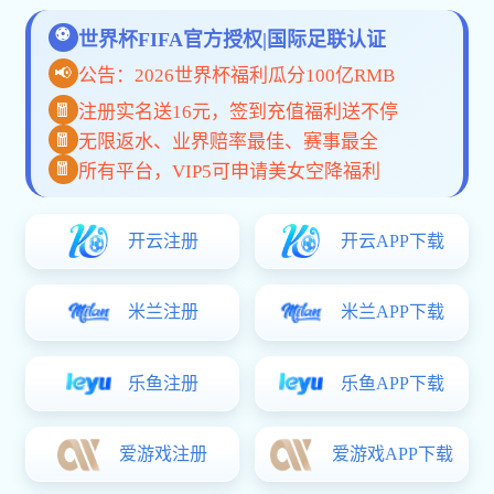
多元业务 · 稳健扩张
欧亿网页版 深耕体育数据与互动内容服务，产品体系涵盖赛事直
播、移动端内容分发、社区互动与本地化运营。平台覆盖多个语
种与终端系统，用户规模持续增长。
核心系统采用模块化架构及高并发优化机制，在各类赛事高峰期
亦能保持稳定流畅响应，确保每一位用户都能获得快速、顺畅的
操作体验。