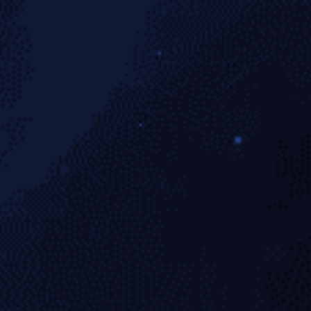
未来，我们期待看到更多关于文班及其团队的新
赛事中取得更加优异的成绩。同时，我们相信这
让我们共同见证他的成长历程！