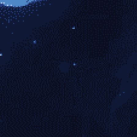
上一篇：
7号间的惺惺相惜！沪媒：海港vs铜梁…
精选推荐