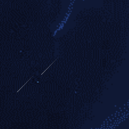
文班手臂受伤无碍依旧表现