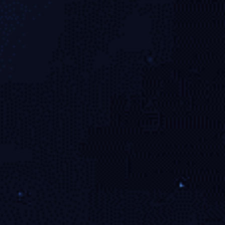
动态，希望他们能够继续努力，在接下来的
段经历将成为推动他不断前进的重要动力，
下一篇：
麦克斯维尔预测詹姆斯将离开湖人