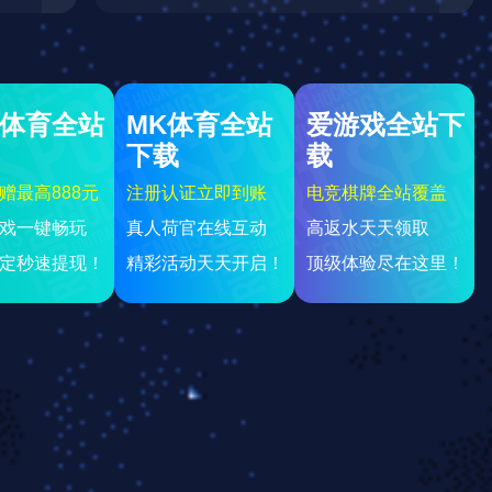
些方面，我们可以更全面地理解文班在逆境
面对手臂受伤的情况下，他能够保持如此高
命中7球，这不仅显示了他的投篮技术，还
权并作出正确决策，让人不禁对他的未来充
守端也发挥了重要作用。本场比赛，他成功
他成为球队不可或缺的一员。这样的全面
名优秀球员。
是顶尖水平，但考虑到他的受伤情况，这样
的适应能力与拼搏精神，也让我们看到了他