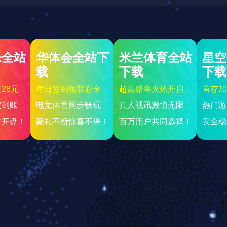
来发展的影响，以及球迷和媒体的反应。通过这
中的坚韧精神和他所带来的积极影响。
1、文班个人表现分析
首先，要重点关注文班在比赛中的个人表现。在
效的得分效率，实属不易。他在半场内11次投篮
有其心理素质。在关键时刻，他能够冷静处理球
满期待。
此外，文班不仅仅是在进攻端表现突出，他在防
封盖对方3次射门，这种防守意识和身体素质使得
能力让他成为了全场焦点，证明了自己无愧为一
最后，从数据上看，17分5篮板的数据虽然并不
的表现已经相当出色。这一切都表明了文班超强