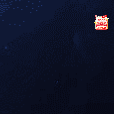
及战术安排的正确性。随着球队表现逐步稳
注入新血液。而这样的良性循环，将推动罗
队背后都离不开核心球员如曼奇尼这样的人
来说，加强核心力量建设，将决定球队能否
罗马赢得德比之战，还展现出了个人价值所
以及这一切对于未来发展的重要性，都为我
任感。
像曼奇尼这样的核心人物将继续引领团队走