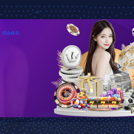
App下载
公司介绍
体育头条
亿网页版
—— 比赛数据从这里