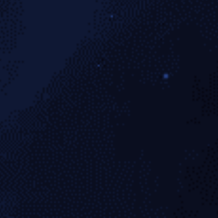
向辉煌。不管前路如何波折，我们相信，只要坚
煌篇章！
心
使其备受瞩目，更为球队注...