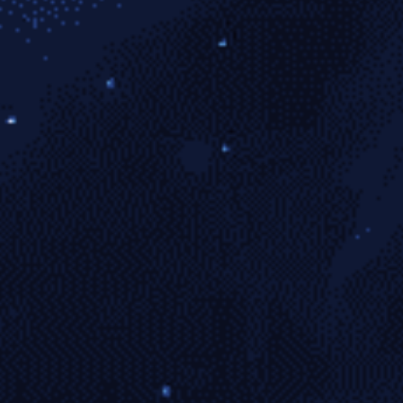
上一篇：
KG：雷霆需重组阵容以应对掘金森林…
精选推荐
1
华子会全力支持三球布伦森激发夺冠信
在当今篮球界，华子会对三球的全力支持不仅