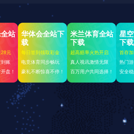
占据了更有利的位置。本文将从曼奇尼的技术特
以及本场比赛对于未来的意义四个方面进行详细
1、曼奇尼的技术特点
曼奇尼作为后防线上的核心，具备出色的身体素
攻，还能通过精准的长传为前锋创造机会。此外
还是面对紧逼时，都能保持良好的判断力。
他的传球能力尤为突出，在比赛中多次送出直塞
察对方阵型变化，从而选择最佳线路进行传递。
的一员，也为球队提供了更多进攻选择。
此外，曼奇尼在防守端也展现出了强大的压迫感
撤协防，有效保护禁区安全。在本场德比战中，
跑动封堵住拉齐奥多个进攻通道，为球队奠定了