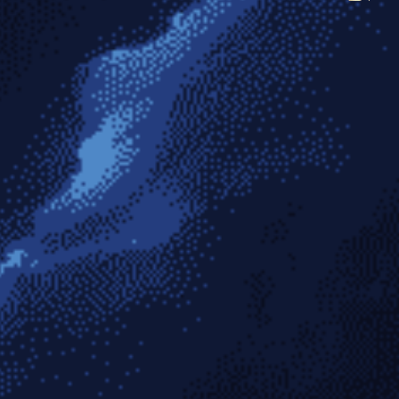
优化现有阵容，提高整体竞争力。他们希望
以应对日益激烈的联赛竞争。此外，加强青
证后备力量不断涌现。
成为必要条件。大家都明白，要想实现目
位球员都需树立明确目标，并朝着这些目标
，而山东男篮也深知这一点。在放假的阶
增强集体认同感。这种文化不仅包括赢得比
要。在今后的日子里，各部门之间应当保持