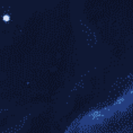
管理层也正在积极布局，通过引入优秀的新援和
能够打造一支更具凝聚力、更具战斗力的队伍，
少年培养也是长远发展的关键之一，这样才能保
在这样的背景下，全体成员齐心协力，共同奋斗
标，就必须克服困难，不断超越自己。因此，每
不懈努力，实现个人与团队共同成长。
4、团队建设与文化
团队建设是任何成功体育俱乐部的重要组成部分
段，他们仍然注重维系团队文化，通过各种形式
赛，更注重团结合作、公平公正等价值观念。
此外，加强沟通交流，对提升团队凝聚力至关重