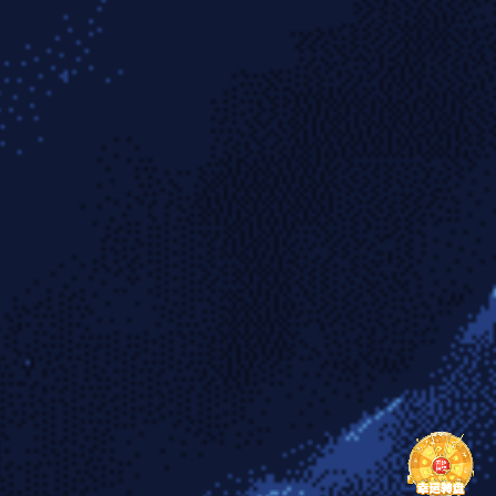
调节。经过长时间高强度的训练与比赛，身
恢复体力，缓解压力。同时，也是他们调整
要阶段。球员们可以利用这段时间进行自我
从而为新赛季储备更多能量。这种全面性的
然大家在场上是一名战士，但在生活中，他
体互动或线下聚会，可以增进彼此之间的了
标和期许。他们希望通过更加努力的训练，
同时，对于整个山东男篮而言，新赛季不仅