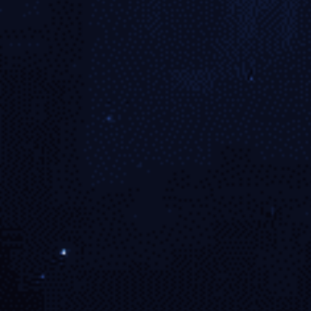
2026-06-27
3
尤文图斯衰落的根源分析：人员能力与
尤文图斯作为意大利足球的传统豪门，曾在历
2026-06-26
4
历史性时刻NBA季后赛同一轮两队实现1
在2023年NBA季后赛中，历史性的一幕悄然
2026-06-23
5
桑德兰未将K图拉姆列为引援目标与尤
本文将对桑德兰未将K·图拉姆列为引援目标及
2026-07-25