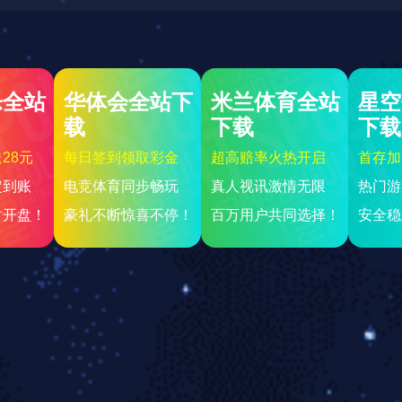
设。这些因素共同构成了山东男篮的发展战略，
1、赛季回顾与反思
过去一个赛季对于山东男篮来说，可以说是充满
伏，无论是在比赛中的表现还是队员之间的配合
和球员们都付出了巨大的努力，希望能够在每场
然而，尽管有过辉煌时刻，但也存在不少问题和
术执行上的不够默契，这些都是球队必须认真对
心来反思自己的表现，为即将到来的新赛季做好
在总结过去的同时，球队还需要吸取教训，不断
乎个人能力，也涉及到团队合作，以及如何在高
2、假期的重要性