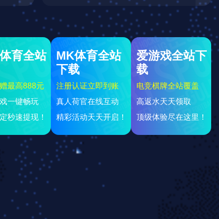
使其能够在新赛季中更具竞争力。
挑战与机遇的一年。球队经历了许多跌宕起
，都显得相当重要。在这段时间里，教练组
比赛中争取胜利。
不足之处。例如，在关键比赛中的失误和战
待的问题。通过这个假期，球员们可以静下
准备。
优化战术体系，提高整体实力。这不仅仅关
压环境下保持冷静与高效。