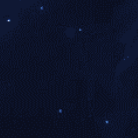
上一篇：
曼奇尼荣膺全场最佳球员助罗马战…
精选推荐
1
山东男篮今日正式放假期待6月7日重
山东男篮近日宣布正式放假，队员们将暂时告
2026-06-21
2
Whoscored评选欧冠半决赛最佳阵容
在2023年的欧冠半决赛中，许多球员的精彩