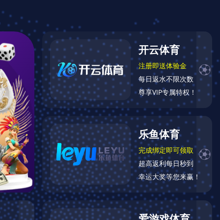
注册入口
开始