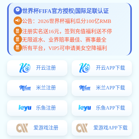
据从这里开始
覆盖实时赛事、专业数据、高清视频，
欧亿网页
版APP
与网页版为您提供便捷的体育服务。
APP下载
网页版入口
首页
/
体育头条
/ 正文
2026-07-01 00:31
38 次阅读
巴萨高层全力动员球队争取西甲冠军关键