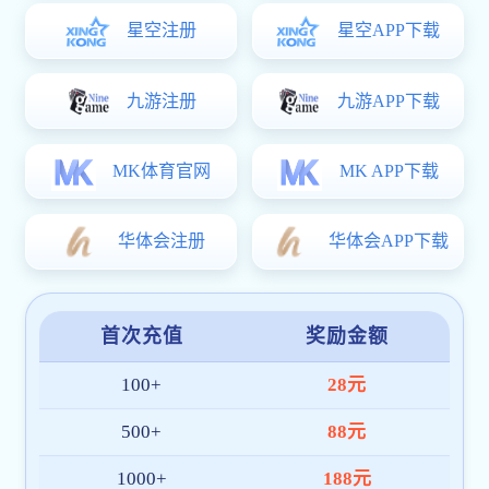
战役对决皇马
在西甲联赛的激烈竞争中，巴萨与皇马的对决始终是
焦点所在。随着赛季进入关键阶段，巴萨高层全力动
员球队，以争取西甲冠军为目标，尤其是在面对老对
手皇家马德里的重要战役中，更是关系到整个赛季的
成败。这篇文章将从四个方面详细探讨巴萨高层如何
动员球队应对这场关键战斗，包括战略部署、心理调
节、球迷支持和历史渊源等方面。这不仅仅是一场比
赛，而是一场关乎荣誉与未来的较量，巴萨必须全力
以赴迎接挑战。
1、战略部署与战术准备