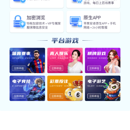
充分准备。这样的全方位部署确保了巴萨在面对皇马
时能以最佳状态迎接挑战。
2、心理调节与团队氛围
除了战术上的准备外，心理调节同样是巴萨高层关注
的重要领域。在这样一场决定性比赛前，保持球员良
好的心态尤为关键。球队特意邀请心理辅导师为队员
提供专业指导，通过心理训练帮助他们释放压力，提
高自信心。
在训练期间，高层还特别强调团结合作的重要性。通
过组织团队建设活动，让队员之间更加熟悉彼此，从
而提升整体默契度。在这种积极向上的氛围中，每一
名球员都能够感受到来自队友和俱乐部的支持，这种
情感上的连接能够有效缓解比赛带来的紧张感。