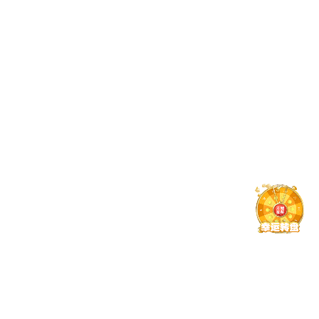
同时，高层也鼓励队员们专注于比赛本身，不要受外
界干扰。在媒体高度关注下，他们需要学会转移注意
力，将精力集中于自己的表现上，这样才能发挥出真
正水平。这种全面的心理调适措施无疑为即将到来的
比赛增添了信心。
3、球迷支持与社区互动
作为世界著名足球俱乐部之一，巴萨深知球迷是球队
不可或缺的一部分。因此，在这场关键战役前，高层
积极发动球迷，为球队加油助威。他们通过社交媒体
发布激励信息，并鼓励广大球迷提前购票，与球队共
同迎接这场盛事。
此外，俱乐部还组织了一系列社区活动，以增强与当
地居民之间的联系。比如，通过举办签名会和见面