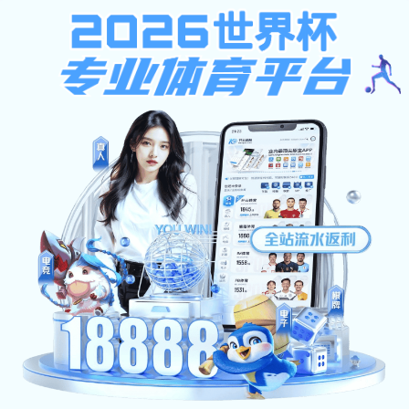
注册入口
欧亿网页版
—— 比赛数